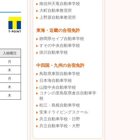
南信州天竜自動車学校
大町自動車教習所
上野原自動車教習所
東海・近畿の合宿免許
静岡県セイブ自動車学校
すその中央自動車学校
掛川自動車学校
入校曜日
月
中四国・九州の合宿免許
木
鳥取県東部自動車学校
月
日本海自動車学校
木
山陰中央自動車学校
コナンの里鳥取県倉吉自動車学
木
校
松江・島根自動車学校
安来ドライビングスクール
共立自動車学校・日野
共立自動車学校・大野