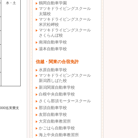
水・土
鶴岡自動車学園
マツキドライビングスクール
太陽校
マツキドライビングスクール
米沢松岬校
マツキドライビングスクール
さくらんぼ校
南湖自動車学校
湯本自動車学校
信越・関東の合宿免許
水原自動車学校
マツキドライビングスクール
新潟西しばた校
新潟関屋自動車学校
白根中央自動車学校
さくら那須モータースクール
那須自動車学校
000迄実費支
友部自動車学校
大宮自動車教習所
かごはら自動車学校
海上中央自動車教習所