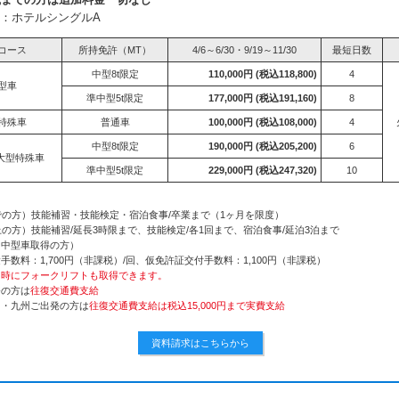
：ホテルシングルA
コース
所持免許（MT）
4/6～6/30・9/19～11/30
最短日数
中型8t限定
110,000円
(税込118,800)
4
型車
準中型5t限定
177,000円
(税込191,160)
8
特殊車
普通車
100,000円
(税込108,000)
4
中型8t限定
190,000円
(税込205,200)
6
大型特殊車
準中型5t限定
229,000円
(税込247,320)
10
の方）技能補習・技能検定・宿泊食事/卒業まで（1ヶ月を限度）
の方）技能補習/延長3時限まで、技能検定/各1回まで、宿泊食事/延泊3泊まで
（中型車取得の方）
数料：1,700円（非課税）/回、仮免許証交付手数料：1,100円（非課税）
同時にフォークリフトも取得できます。
発の方は
往復交通費支給
国・九州ご出発の方は
往復交通費支給は税込15,000円まで実費支給
資料請求はこちらから