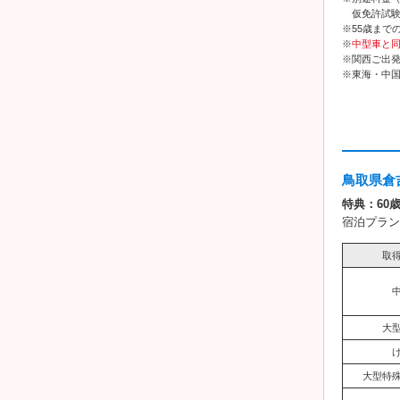
仮免許試験手
※55歳まで
※
中型車と
※関西ご出
※東海・中
鳥取県倉
特典：60
宿泊プラン
取
大
大型特