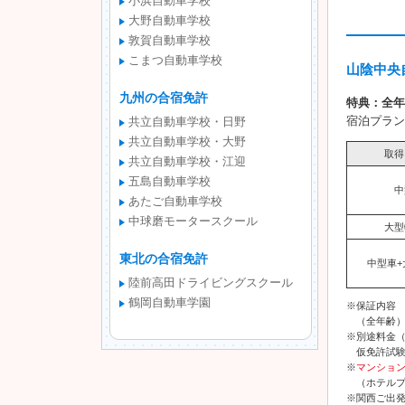
小浜自動車学校
大野自動車学校
敦賀自動車学校
こまつ自動車学校
山陰中央
九州の合宿免許
特典：全年
宿泊プラン
共立自動車学校・日野
共立自動車学校・大野
取得
共立自動車学校・江迎
五島自動車学校
中
あたご自動車学校
中球磨モータースクール
大型
東北の合宿免許
中型車+
陸前高田ドライビングスクール
鶴岡自動車学園
※保証内容
（全年齢）
※別途料金
仮免許試験手
※
マンション
（ホテルプ
※関西ご出