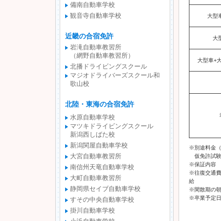
備南自動車学校
観音寺自動車学校
大型
近畿の合宿免許
大
岩滝自動車教習所
（網野自動車教習所）
大型車+
北播ドライビングスクール
マジオドライバーズスクール和
歌山校
北陸・東海の合宿免許
水原自動車学校
マツキドライビングスクール
新潟西しばた校
新潟関屋自動車学校
※別途料金
仮免許試験手
大宮自動車教習所
※保証内容 
南信州天竜自動車学校
※往復交通
大町自動車教習所
給
静岡県セイブ自動車学校
※閑散期の
※卒業予定
すその中央自動車学校
掛川自動車学校