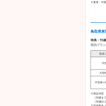
※東海・中
鳥取県東
特典：55
宿泊プラン
取得
中
大型
中型車+
※保証内容
（55歳まで
（56歳以上
※別途料金