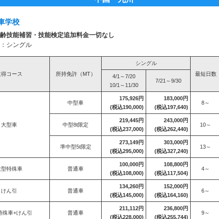
車学校
齢技能補習・技能検定追加料金一切なし
：シングル
シングル
取得コース
所持免許（MT）
最短日数
4/1～7/20
7/21～9/30
10/1～11/30
175,926円
183,000円
中型車
8～
(税込190,000)
(税込197,640)
219,445円
243,000円
大型車
中型8t限定
10～
(税込237,000)
(税込262,440)
273,149円
303,000円
準中型5t限定
13～
(税込295,000)
(税込327,240)
100,000円
108,800円
大型特殊車
普通車
4～
(税込108,000)
(税込117,504)
134,260円
152,000円
けん引
普通車
6～
(税込145,000)
(税込164,160)
211,112円
236,800円
特殊車+けん引
普通車
9～
(税込228,000)
(税込255,744)