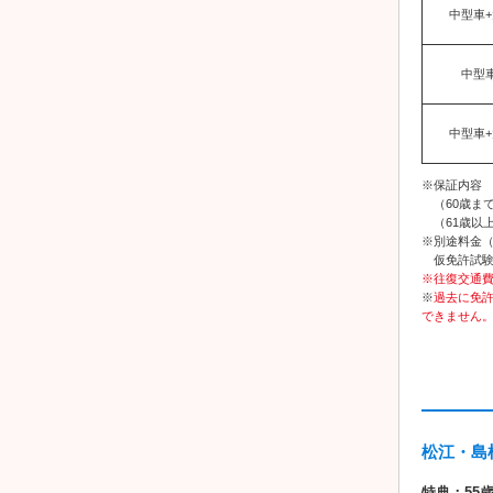
中型車
中型
中型車
※保証内容
（60歳まで
（61歳以上
※別途料金
仮免許試験手
※往復交通
※
過去に免
できません
松江・島
特典：55