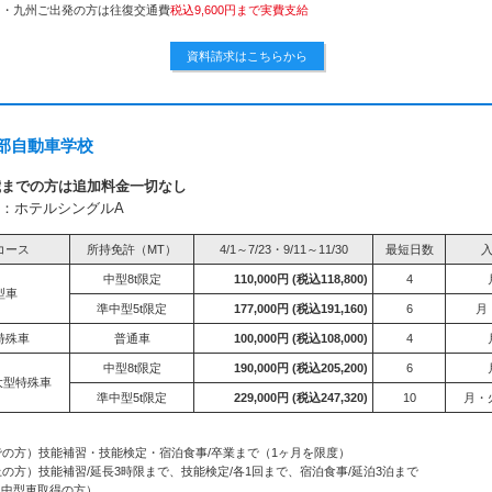
国・九州ご出発の方は往復交通費
税込9,600円まで実費支給
資料請求はこちらから
部自動車学校
歳までの方は追加料金一切なし
：ホテルシングルA
コース
所持免許（MT）
4/1～7/23・9/11～11/30
最短日数
中型8t限定
110,000円
(税込118,800)
4
型車
準中型5t限定
177,000円
(税込191,160)
6
月
特殊車
普通車
100,000円
(税込108,000)
4
中型8t限定
190,000円
(税込205,200)
6
大型特殊車
準中型5t限定
229,000円
(税込247,320)
10
月・
の方）技能補習・技能検定・宿泊食事/卒業まで（1ヶ月を限度）
の方）技能補習/延長3時限まで、技能検定/各1回まで、宿泊食事/延泊3泊まで
（中型車取得の方）