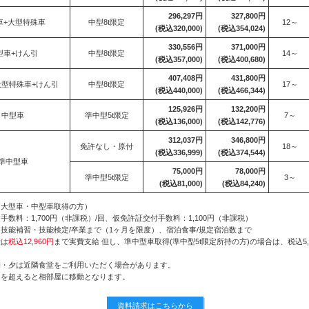
296,297円
327,800円
車+大型特殊車
中型8t限定
12～
(税込320,000)
(税込354,024)
330,556円
371,000円
型車+けん引
中型8t限定
14～
(税込357,000)
(税込400,680)
407,408円
431,800円
大型特殊車+けん引
中型8t限定
17～
(税込440,000)
(税込466,344)
125,926円
132,200円
中型車
準中型5t限定
7～
(税込136,000)
(税込142,776)
312,037円
346,800円
免許なし・原付
18～
(税込336,999)
(税込374,544)
準中型車
75,000円
78,000円
準中型5t限定
3～
(税込81,000)
(税込84,240)
（大型車・中型車取得の方）
数料：1,700円（非課税）/回、仮免許証交付手数料：1,100円（非課税）
技能補習・技能検定/卒業まで（1ヶ月を限度）、宿泊食事/規定宿泊数まで
費は
税込12,960円
まで実費支給 但し、準中型車取得(準中型5t限定所持の方)の場合は、税込5,
朝・夕は近隣食堂をご利用いただく場合があります。
日を超えると相部屋に移動となります。
資料請求はこちらから