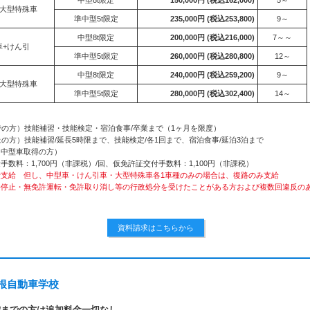
+大型特殊車
準中型5t限定
235,000円
(税込253,800)
9～
中型8t限定
200,000円
(税込216,000)
7～～
車+けん引
準中型5t限定
260,000円
(税込280,800)
12～
中型8t限定
240,000円
(税込259,200)
9～
+大型特殊車
準中型5t限定
280,000円
(税込302,400)
14～
の方）技能補習・技能検定・宿泊食事/卒業まで（1ヶ月を限度）
の方）技能補習/延長5時限まで、技能検定/各1回まで、宿泊食事/延泊3泊まで
（中型車取得の方）
数料：1,700円（非課税）/回、仮免許証交付手数料：1,100円（非課税）
費支給 但し、中型車・けん引車・大型特殊車各1車種のみの場合は、復路のみ支給
許停止・無免許運転・免許取り消し等の行政処分を受けたことがある方および複数回違反の
。
資料請求はこちらから
根自動車学校
歳までの方は追加料金一切なし