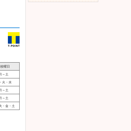
入校曜日
月～土
・火・水
月～土
月～土
火・金・土