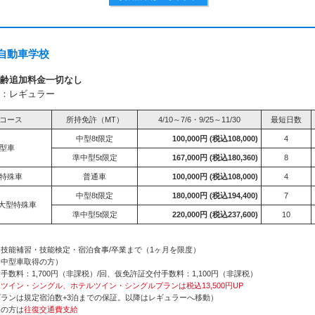
自動車学校
齢追加料金一切なし
：レギュラー
コース
所持免許（MT）
4/10～7/6・9/25～11/30
最短日数
中型8t限定
100,000円
(税込108,000)
4
型車
準中型5t限定
167,000円
(税込180,360)
8
特殊車
普通車
100,000円
(税込108,000)
4
中型8t限定
180,000円
(税込194,400)
7
大型特殊車
準中型5t限定
220,000円
(税込237,600)
10
技能補習・技能検定・宿泊食事/卒業まで（1ヶ月を限度）
（中型車取得の方）
数料：1,700円（非課税）/回、仮免許証交付手数料：1,100円（非課税）
ツイン・シングル、ホテルツイン・シングルプランは税込13,500円UP
ランは規定宿泊数+3泊までの保証。以降はレギュラーへ移動）
発の方は
往復交通費支給