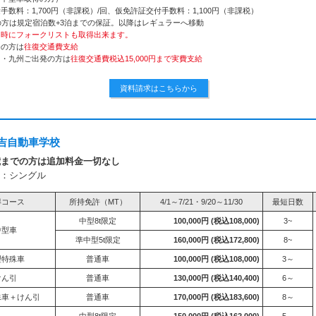
数料：1,700円（非課税）/回、仮免許証交付手数料：1,100円（非課税）
の方は規定宿泊数+3泊までの保証。以降はレギュラーへ移動
同時にフォークリストも取得出来ます。
発の方は
往復交通費支給
国・九州ご出発の方は
往復交通費税込15,000円まで実費支給
資料請求はこちらから
吉自動車学校
歳までの方は追加料金一切なし
：シングル
得コース
所持免許（MT）
4/1～7/21・9/20～11/30
最短日数
中型8t限定
100,000円
(税込108,000)
3~
中型車
準中型5t限定
160,000円
(税込172,800)
8~
型特殊車
普通車
100,000円
(税込108,000)
3～
けん引
普通車
130,000円
(税込140,400)
6～
殊車＋けん引
普通車
170,000円
(税込183,600)
8～
中型8t限定
150,000円
(税込162,000)
5～