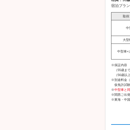
宿泊プラン
取得
中
大型
中型車+
※保証内容
（55歳まで
（56歳以上
※別途料金
仮免許試験手
※
中型車と
※関西ご出
※東海・中