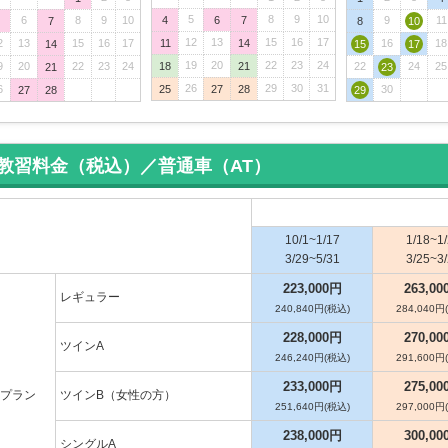
5
8
9
10
6
8
9
10
4
6
7
9
11
7
8
10
12
13
15
16
17
2
13
15
16
17
11
14
16
18
14
15
17
19
20
22
23
24
9
20
22
23
24
18
21
22
24
25
21
23
26
29
30
31
6
25
27
28
30
27
28
29
教習料金（税込）／普通車（AT）
10/1~1/17
1/18~1
3/29~5/31
3/25~3
223,000円
263,00
レギュラー
240,840円(税込)
284,040円
228,000円
270,00
ツインA
246,240円(税込)
291,600円
233,000円
275,00
プラン
ツインB（女性の方）
251,640円(税込)
297,000円
238,000円
300,00
シングルA