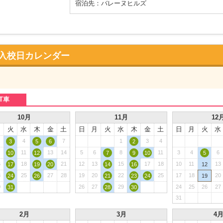
宿泊先：バレーヌヒルズ
入校日カレンダー
T車
10月
11月
12
月
火
水
木
金
土
日
月
火
水
木
金
土
日
月
火
水
4
7
1
3
4
3
5
6
2
11
13
14
5
6
8
11
3
4
6
10
12
7
9
10
5
6
18
21
12
13
15
17
18
10
11
13
17
19
20
14
16
12
3
25
27
28
19
20
22
25
17
18
20
24
26
21
23
24
19
0
26
27
29
24
25
26
27
31
28
30
31
2月
3月
4