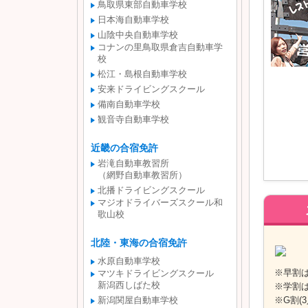
鳥取県東部自動車学校
日本海自動車学校
山陰中央自動車学校
コナンの里鳥取県倉吉自動車学
校
松江・島根自動車学校
安来ドライビングスクール
備南自動車学校
観音寺自動車学校
近畿の合宿免許
岩滝自動車教習所
（網野自動車教習所）
北播ドライビングスクール
マジオドライバーズスクール和
歌山校
北陸・東海の合宿免許
水原自動車学校
※早割は
マツキドライビングスクール
新潟西しばた校
※学割は
新潟関屋自動車学校
※G割(