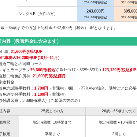
257,040円(税込)
324,000円
243,000円
305,00
シングルB（女性の方）
262,440円(税込)
329,400円
1歳～65歳までの方は上記料金の32,400円（税込）UPとなります。
証内容（教習料金に含みます）
MT車
21,600円(税込)UP
MT車税込16,200円UP(10月~11月）
普通二輪との同時コース
レギュラープラン
75,600円(税込)
(10/1~1/17・3/29~5/31)＋
123,120円(税込)UP
自動二輪免許所持
21,600円(税込)割引
別途料金
仮免許試験手数料：
1,700
円
（非課税）/回 （不合格の場合、受験ごとに必要
仮免許交付手数料：
1,100
円
（非課税）
原付講習費：3,888円(税込)（ご希望の方のみ）
証内容
25歳までの方
26歳～65歳までの方
能教習
規定時限数+10時限まで
規定時限数＋10時限ま
了検定
卒業まで
2回まで