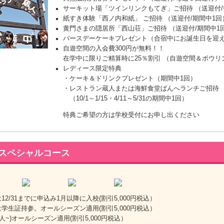
サーキット場「ツインリンクもてぎ」ご招待 （送迎付/
紙すき体験「西ノ内和紙」 ご招待 （送迎付/期間中1回
黄門さまの隠居所「西山荘」ご招待 （送迎付/期間中1
バースデーケーキプレゼント（合宿中にお誕生日を迎
自遊空間の入会費300円が無料！！
在学中に限りご精算時に25％割引 （自遊空間＆ボウリ
レディース限定特典
・ケーキ＆ドリンクプレゼント（期間中1回）
・レストラン蔵人または海鮮食堂ばんへランチご招待
（10/1～1/15・4/11～5/31の期間中1回）
特典ご希望の方は学校受付にお申し出ください
スペシャルコース
12/31までに申込み1月以降に入校(割引5,000円税込）
学生証持参。オールシーズン適用(割引5,000円税込）
3人~)オールシーズン適用(割引5,000円税込）