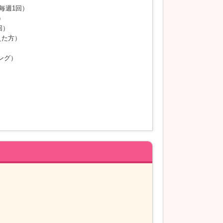
毎週1回）
）
回）
えた方）
ング）