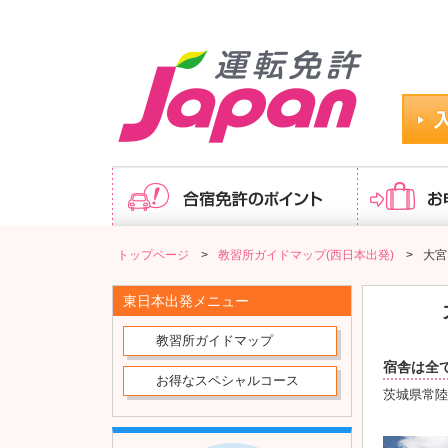
大宮自動車教習所｜最短13日で卒業！追加料金不要の安心
トップページ
>
教習所ガイドマップ(西日本出発)
>
大宮
東日本出発メニュー
教習所ガイドマップ
宿舎は全
お得なスペシャルコース
茨城県常陸