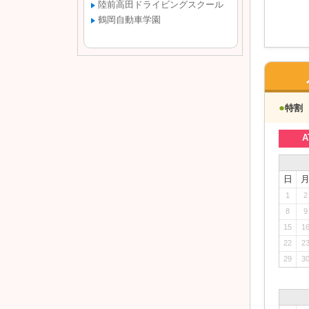
陸前高田ドライビングスクール
鶴岡自動車学園
●
特割
A
日
1
2
8
9
15
1
22
2
29
3