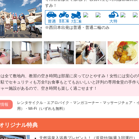
すみ！
※西日本出発は普通・普通二輪のみ
舎は全て敷地内、教習の空き時間は部屋に戻ってひとやすみ！女性には安心の
常駐でセキュリティも万全!!お食事もとてもおいしいと評判の専用食堂の手作
ジャー施設があるので、空き時間も楽しく過ごせます！
レンタサイクル・エアロバイク・マンガコーナー・マッサージチェア・イ
設情報
用）・Wi-Fi（いずれも無料）
オリジナル特典
天然温泉入浴券プレゼント！（送迎付/毎週３回運行）