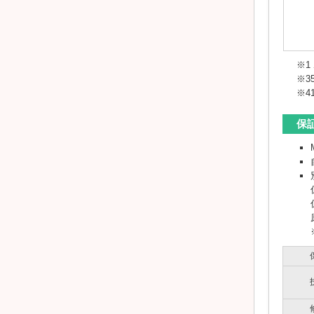
※1
※
※4
保