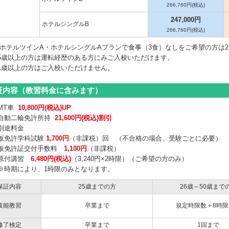
266,760円(税込)
247,000円
ホテルシングルB
266,760円(税込)
 ホテルツインA・ホテルシングルAプランで食事（3食）なしをご希望の方は21
35歳以上の方は運転経歴のある方にみご入校いただけます。
1歳以上の方はご入校いただけません。
証内容（教習料金に含みます）
MT車
10,800円(税込)UP
自動二輪免許所持
21,600円(税込)割引
別途料金
仮免許学科試験
1,700円
（非課税）回 （不合格の場合、受験ごとに必要）
仮免許証交付手数料
1,100円
（非課税）
原付講習
6,480円(税込)
（3,240円×2時限）（ご希望の方のみ）
※時期により、1時限のみとなります。
保証内容
25歳までの方
26歳～50歳まで
技能教習
卒業まで
規定時限数＋8時限
修了検定
卒業まで
1回まで