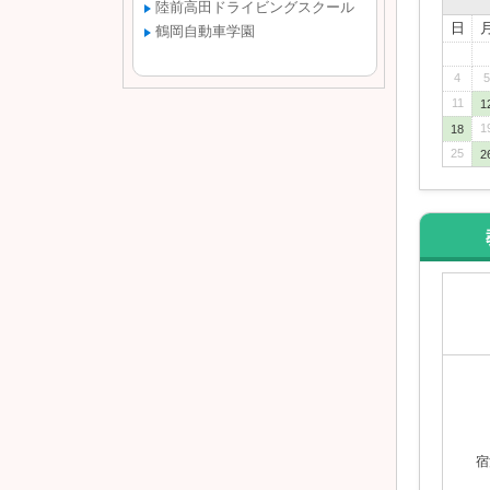
陸前高田ドライビングスクール
日
鶴岡自動車学園
4
5
11
1
1
18
25
2
宿