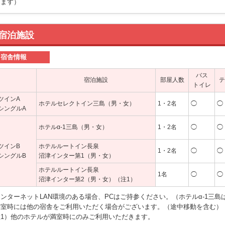
ります）
宿泊施設
宿舎情報
バス
宿泊施設
部屋人数
テ
トイレ
ツインA
ホテルセレクトイン三島（男・女）
1・2名
◯
◯
シングルA
ホテルα-1三島（男・女）
1・2名
◯
◯
ツインB
ホテルルートイン長泉
1・2名
◯
◯
シングルB
沼津インター第1（男・女）
ホテルルートイン長泉
1名
◯
◯
沼津インター第2（男・女）（注1）
ンターネットLAN環境のある場合、PCはご持参ください。（ホテルα-1三島
満室時には他の宿舎をご利用いただく場合がございます。（途中移動を含む）
注1）他のホテルが満室時にのみご利用いただきます。