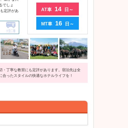
るでしょ
14
AT車
日～
にも定評があ
16
MT車
日～
切・丁寧な教習にも定評があります。宿泊先は全
に合ったスタイルの快適なホテルライフを！