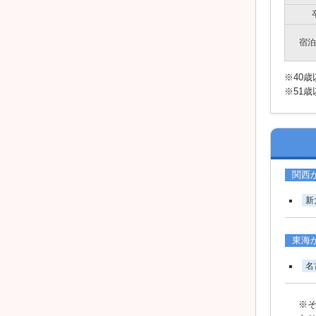
宿泊
※40
※51
関西か
新
東海か
名
※そ