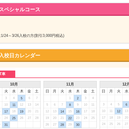
スペシャルコース
/24～3/26入校の方(割引3,000円税込)
入校日カレンダー
T車
10月
11月
12
月
火
水
木
金
土
日
月
火
水
木
金
土
日
月
火
水
3
4
6
7
1
3
4
5
2
3
4
5
10
12
13
14
5
6
7
9
10
11
6
11
8
10
11
13
6
18
20
21
12
13
15
17
18
12
17
19
14
16
17
18
19
20
3
24
26
27
28
19
20
21
23
24
25
25
22
24
25
26
27
0
26
27
29
31
28
30