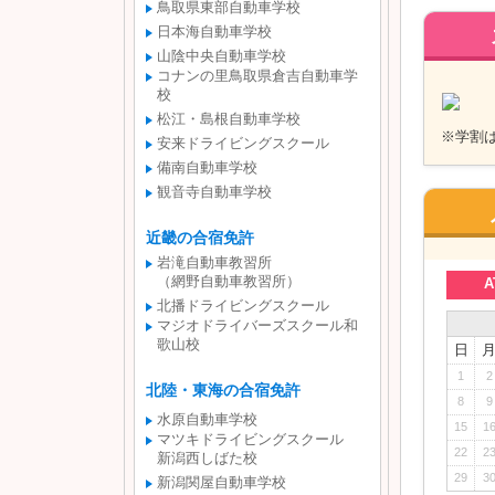
鳥取県東部自動車学校
日本海自動車学校
山陰中央自動車学校
コナンの里鳥取県倉吉自動車学
校
松江・島根自動車学校
※学割は1
安来ドライビングスクール
備南自動車学校
観音寺自動車学校
近畿の合宿免許
岩滝自動車教習所
（網野自動車教習所）
A
北播ドライビングスクール
マジオドライバーズスクール和
歌山校
日
1
2
北陸・東海の合宿免許
8
9
水原自動車学校
15
1
マツキドライビングスクール
22
2
新潟西しばた校
29
3
新潟関屋自動車学校