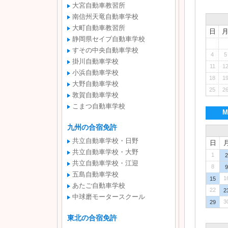
大宮自動車教習所
南信州天竜自動車学校
大町自動車教習所
日
静岡県セイブ自動車学校
すその中央自動車学校
4
5
掛川自動車学校
11
1
小浜自動車学校
18
1
大野自動車学校
25
2
敦賀自動車学校
こまつ自動車学校
M
九州の合宿免許
共立自動車学校・日野
日
共立自動車学校・大野
1
2
共立自動車学校・江迎
8
9
五島自動車学校
1
15
あたご自動車学校
22
2
中球磨モータースクール
3
29
東北の合宿免許