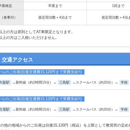
卒業検定
卒業まで
1回まで
（食事付）
規定宿泊数＋4泊まで
規定宿泊数＋4泊
歳以上の方は原則としてAT車限定となります。
歳以上の方はご入校いただけません。
交通アクセス
らのご出発(往復交通費15,120円まで実費支給!!)
大阪駅
→新幹線（約2時間15分）→
三島駅
→スクールバス（約20分）→
学校
らのご出発(往復交通費15,120円まで実費支給!!)
古屋駅
→新幹線（約1時間15分）→
三島駅
→スクールバス（約20分）→
学校
の他の地域からのご出発は往復15,120円（税込）を上限として教習所の定