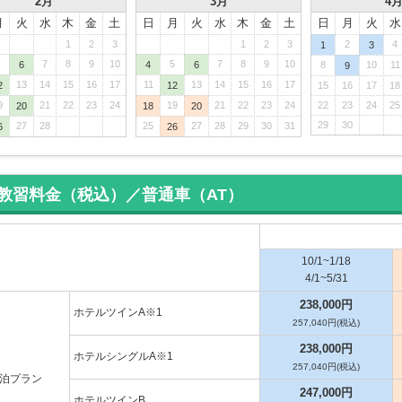
2月
3月
4
月
火
水
木
金
土
日
月
火
水
木
金
土
日
月
火
水
1
2
3
1
2
3
2
4
1
3
7
8
9
10
5
7
8
9
10
6
4
6
8
10
11
9
13
14
15
16
17
11
13
14
15
16
17
2
12
15
16
17
18
9
21
22
23
24
19
21
22
23
24
22
23
24
25
20
18
20
29
30
27
28
25
27
28
29
30
31
6
26
教習料金（税込）／普通車（AT）
10/1~1/18
4/1~5/31
238,000円
ホテルツインA※1
257,040円(税込)
238,000円
ホテルシングルA※1
257,040円(税込)
泊プラン
247,000円
ホテルツインB