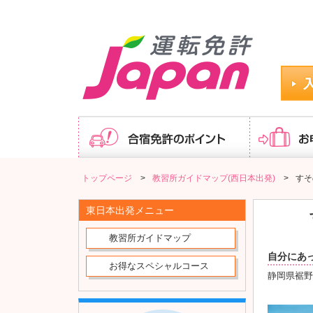
すその中央自動車学校｜最短13日で卒業！追加料金不要の
トップページ
>
教習所ガイドマップ(西日本出発)
>
すそ
東日本出発メニュー
教習所ガイドマップ
自分にあ
お得なスペシャルコース
静岡県裾野